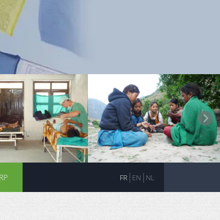
RP
FR
EN
NL