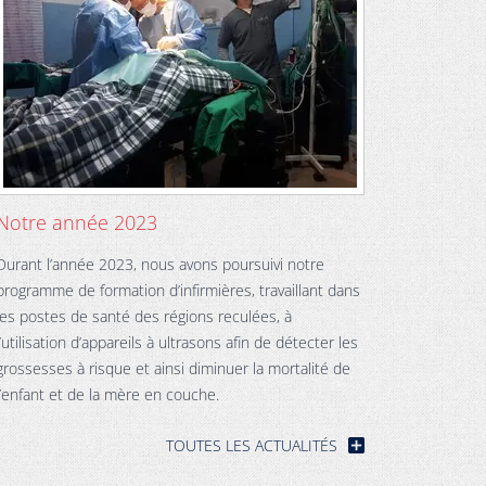
Notre année 2023
Durant l’a
nnée 2023, nous avons poursuivi notre
programme de formation d’infirmières, travaillant dans
les postes de santé des régions reculées, à
l’utilisation d’appareils à ultrasons afin de détecter les
grossesses à risque et ainsi diminuer la mortalité de
l’enfant et de la mère en couche.
TOUTES LES ACTUALITÉS