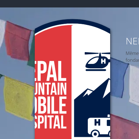
NE
Même l
fonda