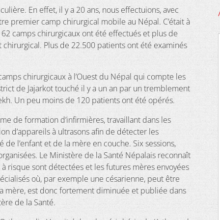
ulière. En effet, il y a 20 ans, nous effectuions, avec
e premier camp chirurgical mobile au Népal. C’était à
 62 camps chirurgicaux ont été effectués et plus de
t chirurgical. Plus de 22.500 patients ont été examinés
camps chirurgicaux à l’Ouest du Népal qui compte les
trict de Jajarkot touché il y a un an par un tremblement
lekh. Un peu moins de 120 patients ont été opérés.
 de formation d’infirmières, travaillant dans les
tion d’appareils à ultrasons afin de détecter les
té de l’enfant et de la mère en couche. Six sessions,
organisées. Le Ministère de la Santé Népalais reconnaît
ses à risque sont détectées et les futures mères envoyées
écialisés où, par exemple une césarienne, peut être
e la mère, est donc fortement diminuée et publiée dans
tère de la Santé.