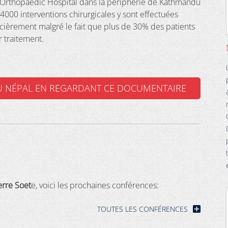
pal Orthopaedic Hospital dans la périphérie de Kathmandu
4000 interventions chirurgicales y sont effectuées
cièrement malgré le fait que plus de 30% des patients
r traitement.
 NÉPAL EN REGARDANT CE DOCUMENTAIRE
erre Soet
e, voici les prochaines conférences:
TOUTES LES CONFÉRENCES