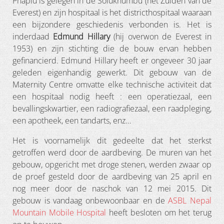
Phaplu is gelegen in de Solukhumbu (het Zuiden van de
Everest) en zijn hospitaal is het districthospitaal waaraan
een bijzondere geschiedenis verbonden is. Het is
inderdaad
Edmund Hillary
(hij overwon de Everest in
1953) en zijn stichting die de bouw ervan hebben
gefinancierd. Edmund Hillary heeft er ongeveer 30 jaar
geleden eigenhandig gewerkt. Dit gebouw van de
Maternity Centre omvatte elke technische activiteit dat
een hospitaal nodig heeft : een operatiezaal, een
bevallingskwartier, een radiografiezaal, een raadpleging,
een apotheek, een tandarts, enz…
Het is voornamelijk dit gedeelte dat het sterkst
getroffen werd door de aardbeving. De muren van het
gebouw, opgericht met droge stenen, werden zwaar op
de proef gesteld door de aardbeving van 25 april en
nog meer door de naschok van 12 mei 2015. Dit
gebouw is vandaag onbewoonbaar en de
ASBL Nepal
Mountain Mobile Hospital
heeft besloten om het terug