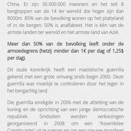
China. Er zijn 30.000.000 inwoners en het telt 8
bergtoppen van de 14 ter wereld die hoger zijn dan
8000m. 85% van de bevolking wonen op het platteland
of in de bergen. 50% is analfabeet. Het is één van de
armste landen ter wereld en het armste land van Azië.
Meer dan 50% van de bevolking leeft onder de
armoedegrens (hetzij minder dan 1€ per dag of 1,25$
per dag).
Dit oude koninkrijk heeft een maoïstische guerrilla
gekend met een grote omvang sinds begin 2000. Deze
guerrilla was moeilijk te controleren door het leger in
het bergachtig land.
Die guerrilla eindigde in 2006 met de afzetting van de
koning en de oprichting van een jonge democratische
republiek. Sindsdien werden verkiezingen
georganiseerd in 2008 om een “Assemblee
Constituante” uit te roepen en om een nieuwe grondwet