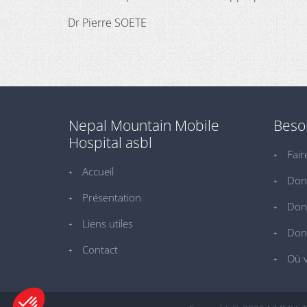
Dr Pierre SOETE
Nepal Mountain Mobile
Besoi
Hospital asbl
Fair
Accueil
Don
Présentation
Don 
Liens utiles
Don
Contact
Où v