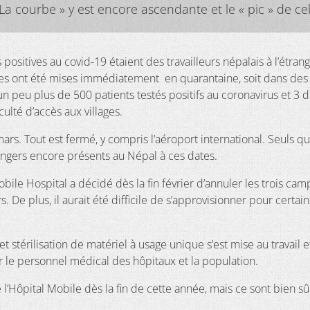
La courbe » y est encore ascendante et le « pic » de cel
ositives au covid-19 étaient des travailleurs népalais à l’étran
es ont été mises immédiatement en quarantaine, soit dans des b
 un peu plus de 500 patients testés positifs au coronavirus et 3
culté d’accès aux villages.
ars. Tout est fermé, y compris l’aéroport international. Seuls qu
angers encore présents au Népal à ces dates.
obile Hospital a décidé dès la fin février d’annuler les trois ca
De plus, il aurait été difficile de s’approvisionner pour certai
et stérilisation de matériel à usage unique s’est mise au travail
r le personnel médical des hôpitaux et la population.
l’Hôpital Mobile dès la fin de cette année, mais ce sont bien sû