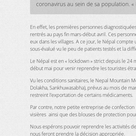
coronavirus au sein de sa population. « 
En effet, les premières personnes diagnostiquées p
rentrés au pays fin mars-début avril. Ces personn
eux dans les villages. A ce jour, le Népal compte
sous-évalué vu le peu de patients testés et la diffi
Le Népal est en « lockdown » strict depuis le 24 m
début mai pour venir reprendre les touristes étr
Vu les conditions sanitaires, le Nepal Mountain M
Dolakha, Sankhuwasabha), prévus au mois de mars. 
restreint l’exportation de certains médicaments.
Par contre, notre petite entreprise de confection 
visières ainsi que des blouses de protection pou
Nous espérons pouvoir reprendre les activités de 
nous feront prendre la décision appropriée.