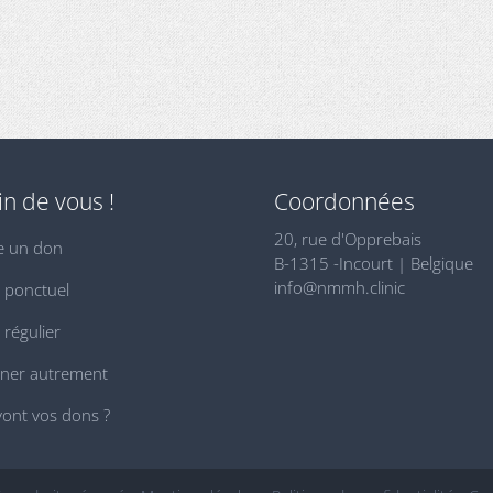
n de vous !
Coordonnées
20, rue d'Opprebais
e un don
B-1315 -Incourt | Belgique
info@nmmh.clinic
 ponctuel
régulier
ner autrement
ont vos dons ?