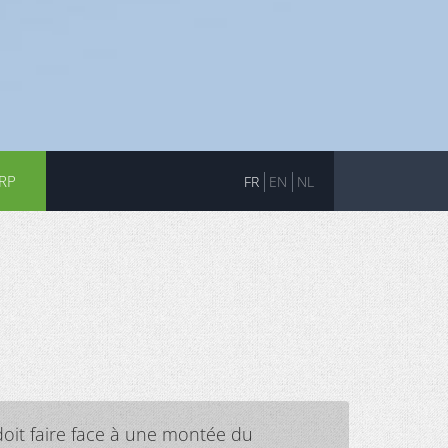
RP
FR
EN
NL
doit faire face à une montée du