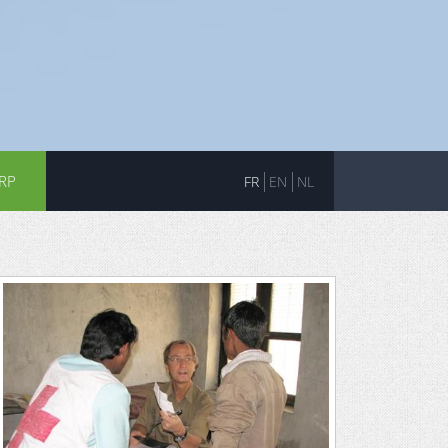
RP
FR
EN
NL