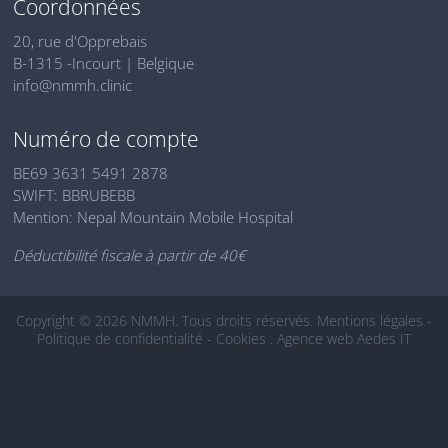
Coordonnées
20, rue d'Opprebais
B-1315 -Incourt | Belgique
info@nmmh.clinic
Numéro de compte
BE69 3631 5491 2878
SWIFT: BBRUBEBB
Mention: Nepal Mountain Mobile Hospital
Déductibilité fiscale à partir de 40€
Copyright © 2026 NMMH. Tous droits réservés.
Mentions légales
-
Politique de confidentialité
-
Cookies
.
Agence web Aedes IT