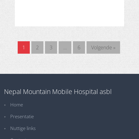
1
2
3
…
6
Volgende »
Nepal Mountain Mobile Hospital asbl
Home
Presentatie
Nuttige links