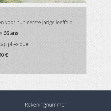
 voor hun eerste jarige leefftijd
is
66 ans
cap physique
00 €
Rekeningnummer