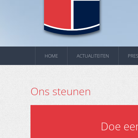
HOME
ACTUALITEITEN
PRES
Ons steunen
Doe een