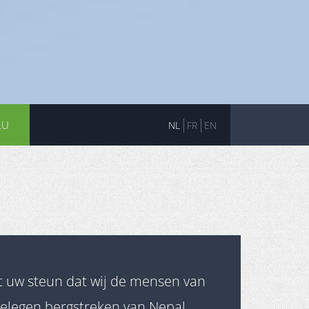
LU
NL
FR
EN
t uw steun dat wij de mensen van
gelegen bergstreken van Nepal