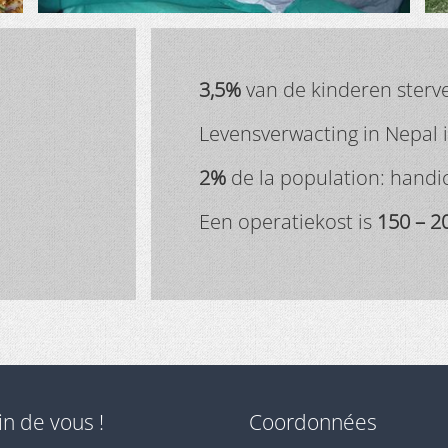
3,5%
van de kinderen sterven
Levensverwacting in Nepal 
2%
de la population: handi
Een operatiekost is
150 – 2
n de vous !
Coordonnées