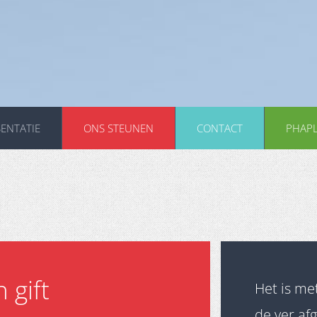
ENTATIE
ONS STEUNEN
CONTACT
PHAP
 gift
Het is me
de ver af