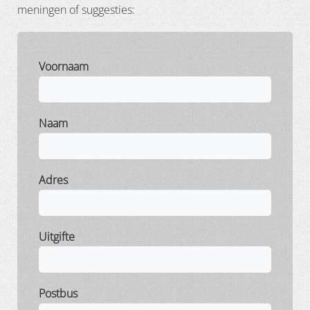
meningen of suggesties:
Voornaam
Naam
Adres
Uitgifte
Postbus