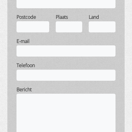
Postcode
Plaats
Land
E-mail
Telefoon
Bericht