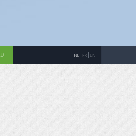
LU
NL
FR
EN