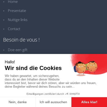
Home
Presentatie
Nuttige links
Contact
Besoin de vous !
Doe een gift
Eenmalige gift
Doorlopende opdracht
Andere giften
Waar gaan uw giften naar toe?
Coordonnées
20, rue d'Opprebais